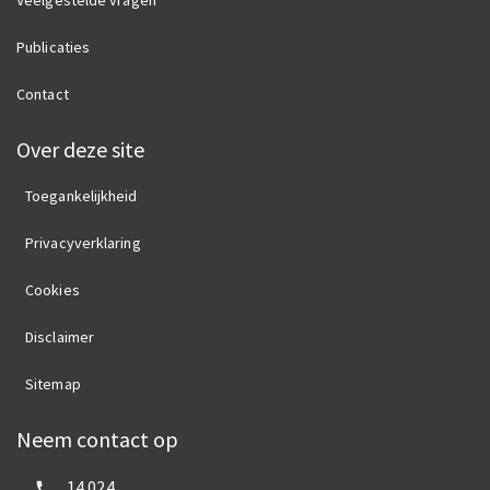
Veelgestelde vragen
Publicaties
Contact
Over deze site
Toegankelijkheid
Privacyverklaring
Cookies
Disclaimer
Sitemap
Neem contact op
Bel ons:
14 024