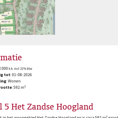
rmatie
32.000
k.k. incl 21% btw
ig tot
: 01-08-2026
ing
: Wonen
rootte
: 592 m²
l 5 Het Zandse Hoogland
gt in het woongebied Het Zandse Hoogland en is circa 592 m² groot