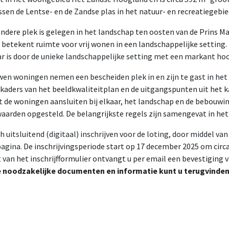
ssen de Lentse- en de Zandse plas in het natuur- en recreatiegebie
ondere plek is gelegen in het landschap ten oosten van de Prins 
 betekent ruimte voor vrij wonen in een landschappelijke setting.
r is door de unieke landschappelijke setting met een markant ho
wen woningen nemen een bescheiden plek in en zijn te gast in het
kaders van het beeldkwaliteitplan en de uitgangspunten uit het k
 de woningen aansluiten bij elkaar, het landschap en de bebouwin
aarden opgesteld. De belangrijkste regels zijn samengevat in het
h uitsluitend (digitaal) inschrijven voor de loting, door middel va
pagina.
De inschrijvingsperiode start op 17 december 2025 om circa 
van het inschrijfformulier ontvangt u per email een bevestiging 
 noodzakelijke documenten en informatie kunt u terugvinden 