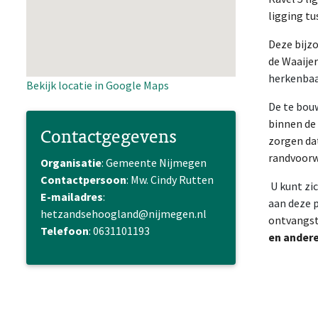
ligging tu
Deze bijz
de Waaijer
herkenbaa
Bekijk locatie in Google Maps
De te bou
binnen de 
Contactgegevens
zorgen dat
randvoorw
Organisatie
: Gemeente Nijmegen
Contactpersoon
: Mw. Cindy Rutten
U kunt zic
E-mailadres
:
aan deze 
hetzandsehoogland@nijmegen.nl
ontvangst 
Telefoon
: 0631101193
en andere