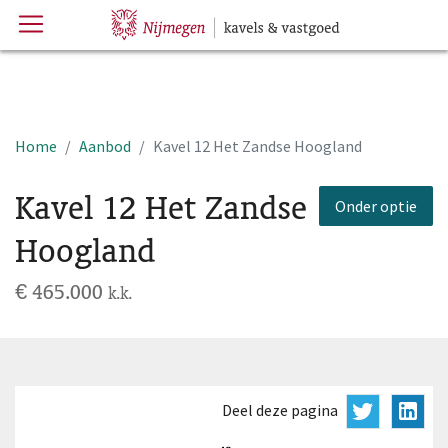
Menu
Hoofdpagina
Home
Aanbod
Kavel 12 Het Zandse Hoogland
Kavel 12 Het Zandse
Onder optie
Hoogland
€ 465.000
k.k.
Deel deze pagina
Deel deze pag
Deel de