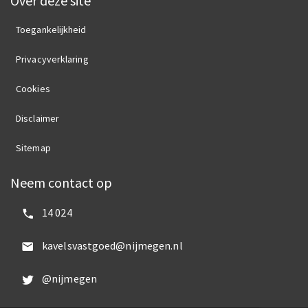
Over deze site
Toegankelijkheid
Privacyverklaring
Cookies
Disclaimer
Sitemap
Neem contact op
Bel ons:
14 024
Mail ons:
kavelsvastgoed@nijmegen.nl
Volg ons op Twitter:
@nijmegen