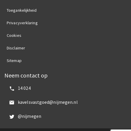
Toegankelijkheid
Privacyverklaring
Cookies
Disclaimer
Sitemap
Neem contact op
Bel ons:
14 024
Mail ons:
kavelsvastgoed@nijmegen.nl
Volg ons op Twitter:
@nijmegen