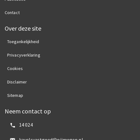
Contact
Over deze site
Toegankelijkheid
Privacyverklaring
Cookies
Disclaimer
Sitemap
Neem contact op
Bel ons:
14 024
kavelsvastgoed@nijmegen.nl