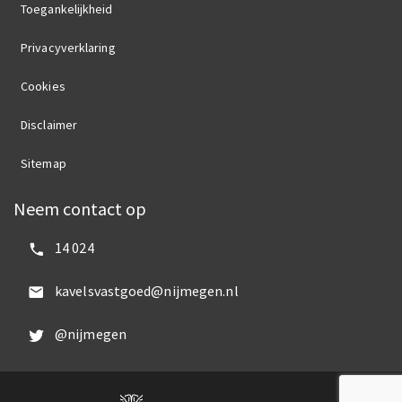
Toegankelijkheid
Privacyverklaring
Cookies
Disclaimer
Sitemap
Neem contact op
Bel ons:
14 024
Mail ons:
kavelsvastgoed@nijmegen.nl
Volg ons op Twitter:
@nijmegen