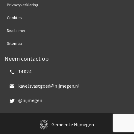
Privacyverklaring
Cookies
Disclaimer
Sitemap
Neem contact op
Bel ons:
14 024
Mail ons:
kavelsvastgoed@nijmegen.nl
Volg ons op Twitter:
@nijmegen
Gemeente Nijmegen