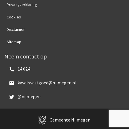
Privacyverklaring
Cookies
Disclaimer
Sitemap
Neem contact op
Bel ons:
14 024
Mail ons:
kavelsvastgoed@nijmegen.nl
Volg ons op Twitter:
@nijmegen
Gemeente Nijmegen