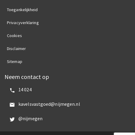
Toegankelijkheid
Privacyverklaring
Cookies
Disclaimer
Sitemap
Neem contact op
Bel ons:
14 024
Mail ons:
kavelsvastgoed@nijmegen.nl
Volg ons op Twitter:
@nijmegen